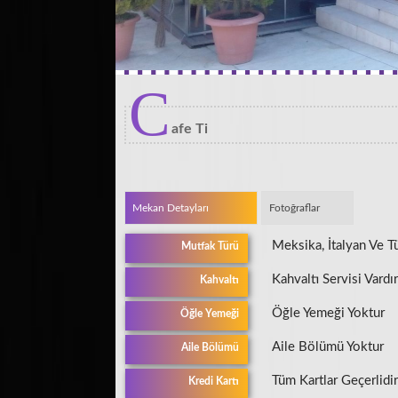
C
afe Ti
Mekan Detayları
Fotoğraflar
Meksika, İtalyan Ve T
Mutfak Türü
Kahvaltı Servisi Vardır
Kahvaltı
Öğle Yemeği Yoktur
Öğle Yemeği
Aile Bölümü Yoktur
Aile Bölümü
Tüm Kartlar Geçerlidir
Kredi Kartı