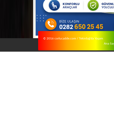
© 2016 corlucadde.com / Tekirdağ'da Yaşam
Ana Sa