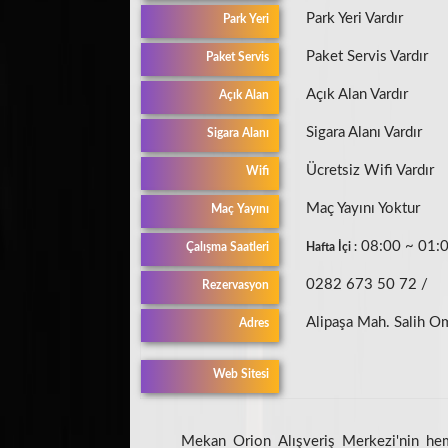
Park Yeri Vardır
Park Yeri
Paket Servis Vardır
Paket Servis
Açık Alan Vardır
Açık Alan
Sigara Alanı Vardır
Sigara Alanı
Ücretsiz Wifi Vardır
Wifi
Maç Yayını Yoktur
Maç Yayını
08:00 ~ 01
Çalışma Saatleri
Hafta İçi :
0282 673 50 72 /
Rezervasyon
Alipaşa Mah. Salih O
Adres
Web Sitesi
Mekan Orion Alışveriş Merkezi'nin heme