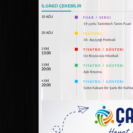
İLGİNİZİ ÇEKEBİLİR
10 AĞU
FUAR / SERGI
19.çorlu Tarimtech Tarim Fuari
20 AĞU
FESTIVAL
34. Ayçiçeği Festivali
3 EKİ
TIYATRO / GÖSTERI
13:00
Oz Büyücüsü Müzikali
3 EKİ
TIYATRO / GÖSTERI
20:00
Aşk Reyonu
4 EKİ
TIYATRO / GÖSTERI
20:00
Sobe Kabare Bir Şarkı Bir Kahk