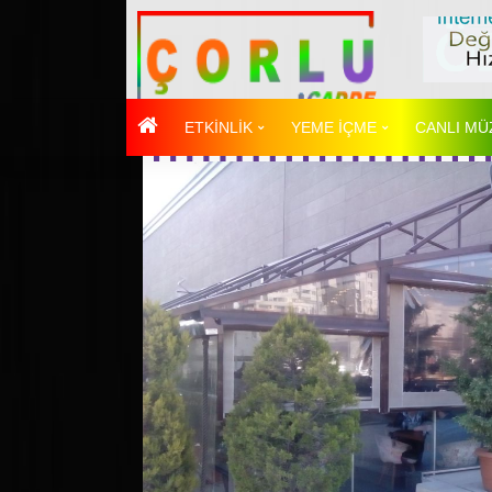
ETKİNLİK
YEME İÇME
CANLI MÜ