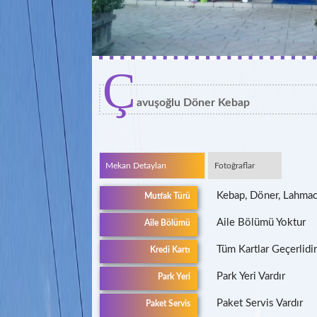
Ç
avuşoğlu Döner Kebap
Mekan Detayları
Fotoğraflar
Kebap, Döner, Lahmac
Mutfak Türü
Aile Bölümü Yoktur
Aile Bölümü
Tüm Kartlar Geçerlidir
Kredi Kartı
Park Yeri Vardır
Park Yeri
Paket Servis Vardır
Paket Servis