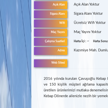
Açık Alan Yoktur
Açık Alan
Sigara Alanı Yoktur
Sigara Alanı
Ücretsiz Wifi Yoktur
Wifi
Maç Yayını Yoktur
Maç Yayını
~
Çalışma Saatleri
Hafta İçi :
Hafta Sonu
Kazımiye Mah. Dumlup
Adres
Web Sitesi
2016 yılında kurulan Çavuşoğlu Keba
ve 150 kişilik müşteri ağrlama kapasite
üretilen ürünlerimizi mutlaka denemelisi
Kebap Dönerde ailenizle nezih bir yemek 