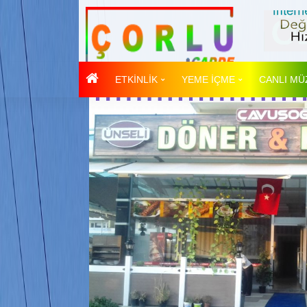
ETKİNLİK
YEME İÇME
CANLI MÜ