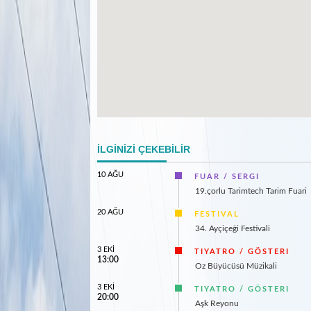
İLGİNİZİ ÇEKEBİLİR
10 AĞU
FUAR / SERGI
19.çorlu Tarimtech Tarim Fuari
20 AĞU
FESTIVAL
34. Ayçiçeği Festivali
3 EKİ
TIYATRO / GÖSTERI
13:00
Oz Büyücüsü Müzikali
3 EKİ
TIYATRO / GÖSTERI
20:00
Aşk Reyonu