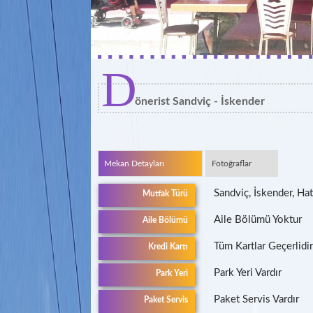
D
önerist Sandviç - İskender
Mekan Detayları
Fotoğraflar
Sandviç, İskender, H
Mutfak Türü
Aile Bölümü Yoktur
Aile Bölümü
Tüm Kartlar Geçerlidir
Kredi Kartı
Park Yeri Vardır
Park Yeri
Paket Servis Vardır
Paket Servis