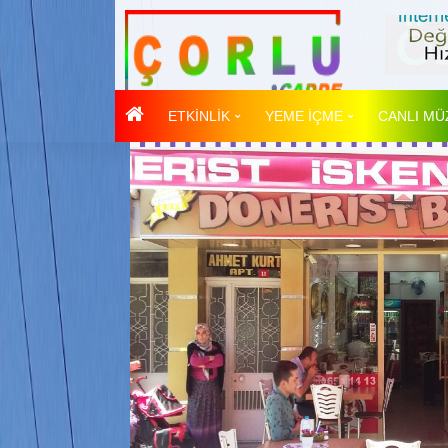
ETKİNLİK
YEME İÇME
CANLI MÜ