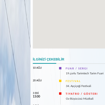
İLGİNİZİ ÇEKEBİLİR
10 AĞU
FUAR / SERGI
19.çorlu Tarimtech Tarim Fuari
20 AĞU
FESTIVAL
34. Ayçiçeği Festivali
3 EKİ
TIYATRO / GÖSTERI
13:00
Oz Büyücüsü Müzikali