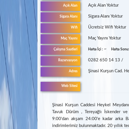
Açık Alan Yoktur
Açık Alan
Sigara Alanı Yoktur
Sigara Alanı
Ücretsiz Wifi Yoktur
Wifi
Maç Yayını Yoktur
Maç Yayını
~
Çalışma Saatleri
Hafta İçi :
Hafta Sonu
0282 650 14 13 /
Rezervasyon
Şinasi Kurşun Cad. H
Adres
Web Sitesi
Şinasi Kurşun Caddesi Heykel Meydanı'
Tavuk Dürüm , Tereyağlı İskender ve d
9:00'dan akşam 24:00'e kadar arka B
indirimlerimiz bulunmaktadır. 20 yıllık te