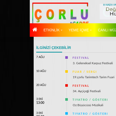
ETKİNLİK
YEME İÇME
CANLI MÜ
İLGİNİZİ ÇEKEBİLİR
7 AĞU
FESTIVAL
3. Geleneksel Karpuz Festivali
10 AĞU
FUAR / SERGI
19.çorlu Tarimtech Tarim Fuari
20 AĞU
FESTIVAL
34. Ayçiçeği Festivali
3 EKİ
TIYATRO / GÖSTERI
13:00
Oz Büyücüsü Müzikali
3 EKİ
TIYATRO / GÖSTERI