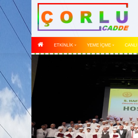
ETKİNLİK
YEME İÇME
CANLI