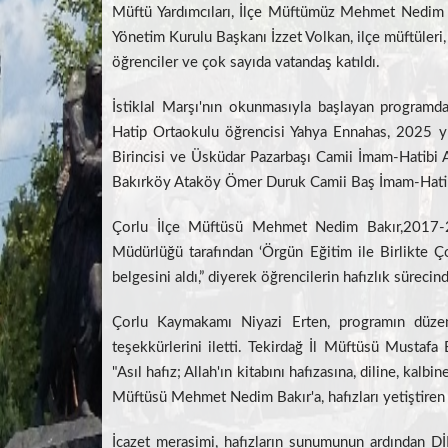
Müftü Yardımcıları, İlçe Müftümüz Mehmet Nedim B
Yönetim Kurulu Başkanı İzzet Volkan, ilçe müftüleri, da
öğrenciler ve çok sayıda vatandaş katıldı.
İstiklal Marşı'nın okunmasıyla başlayan programd
Hatip Ortaokulu öğrencisi Yahya Ennahas, 2025 yı
Birincisi ve Üsküdar Pazarbaşı Camii İmam-Hatibi 
Bakırköy Ataköy Ömer Duruk Camii Baş İmam-Hatibi 
Çorlu İlçe Müftüsü Mehmet Nedim Bakır,2017-20
Müdürlüğü tarafından ‘Örgün Eğitim ile Birlikte Ço
belgesini aldı,” diyerek öğrencilerin hafızlık süreci
Çorlu Kaymakamı Niyazi Erten, programın düzen
teşekkürlerini iletti. Tekirdağ İl Müftüsü Mustafa
"Asıl hafız; Allah'ın kitabını hafızasına, diline, kal
Müftüsü Mehmet Nedim Bakır'a, hafızları yetiştiren 
İcazet merasimi, hafızların sunumunun ardından Dİ