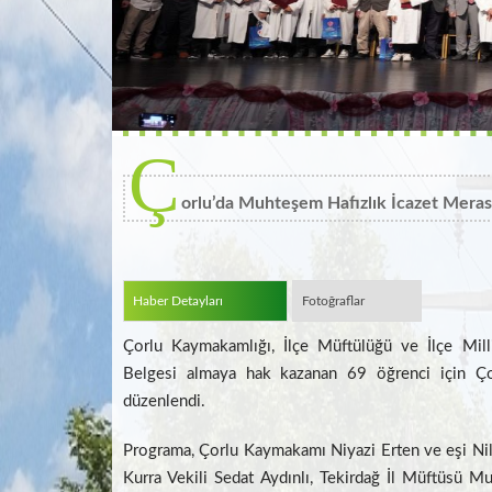
Ç
orlu’da Muhteşem Hafızlık İcazet Meras
Haber Detayları
Fotoğraflar
Çorlu Kaymakamlığı, İlçe Müftülüğü ve İlçe Milli
Belgesi almaya hak kazanan 69 öğrenci için Ço
düzenlendi.
Programa, Çorlu Kaymakamı Niyazi Erten ve eşi Nil
Kurra Vekili Sedat Aydınlı, Tekirdağ İl Müftüsü M