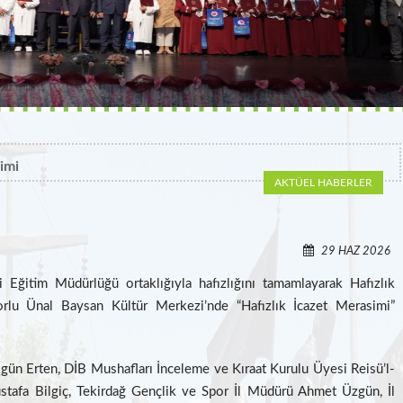
FESTIVAL
3. GELENEKSEL KARPUZ FESTIVALI
imi
AKTÜEL HABERLER
29 HAZ 2026
 Eğitim Müdürlüğü ortaklığıyla hafızlığını tamamlayarak Hafızlık
rlu Ünal Baysan Kültür Merkezi’nde “Hafızlık İcazet Merasimi”
gün Erten, DİB Mushafları İnceleme ve Kıraat Kurulu Üyesi Reisü’l-
ustafa Bilgiç, Tekirdağ Gençlik ve Spor İl Müdürü Ahmet Üzgün, İl