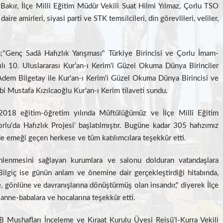
akır, İlçe Milli Eğitim Müdür Vekili Suat Hilmi Yılmaz, Çorlu TSO
ire amirleri, siyasi parti ve STK temsilcileri, din görevlileri, veliler,
a;"Genç Sadâ Hafızlık Yarışması" Türkiye Birincisi ve Çorlu İmam-
lı 10. Uluslararası Kur’an-ı Kerim'i Güzel Okuma Dünya Birinciler
Adem Bilgetay ile Kur'an-ı Kerim'i Güzel Okuma Dünya Birincisi ve
Mustafa Kızılcaoğlu Kur'an-ı Kerim tilaveti sundu.
18 eğitim-öğretim yılında Müftülüğümüz ve İlçe Millî Eğitim
rlu‘da Hafızlık Projesi’ başlatılmıştır. Bugüne kadar 305 hafızımız
nde emeği geçen herkese ve tüm katılımcılara teşekkür etti.
lenmesini sağlayan kurumlara ve salonu dolduran vatandaşlara
 Bilgiç ise günün anlam ve önemine dair gerçekleştirdiği hitabında,
bine, gönlüne ve davranışlarına dönüştürmüş olan insandır," diyerek İlçe
anne-babalara ve hocalarına teşekkür etti.
B Mushafları İnceleme ve Kıraat Kurulu Üyesi Reisü’l-Kurra Vekili