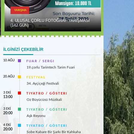
YARIŞMA
FESTIVAL
4. ULUSAL ÇORLU FOTOĞRAF YARIŞMASI
(142.GÜN)
3. GELENEKS
İLGİNİZİ ÇEKEBİLİR
10 AĞU
FUAR / SERGI
19.çorlu Tarimtech Tarim Fuari
20 AĞU
FESTIVAL
34. Ayçiçeği Festivali
3 EKİ
TIYATRO / GÖSTERI
13:00
Oz Büyücüsü Müzikali
3 EKİ
TIYATRO / GÖSTERI
20:00
Aşk Reyonu
4 EKİ
TIYATRO / GÖSTERI
20:00
Sobe Kabare Bir Şarkı Bir Kahkaha