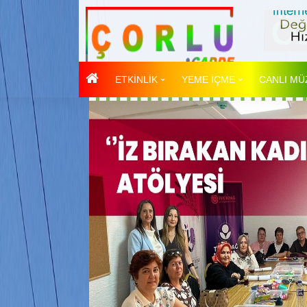
ETKİNLİK
YEME İÇME
CANLI MÜ