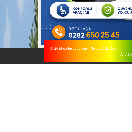
© 2016 corlucadde.com / Tekirdağ'da Yaşam
Ana Sa