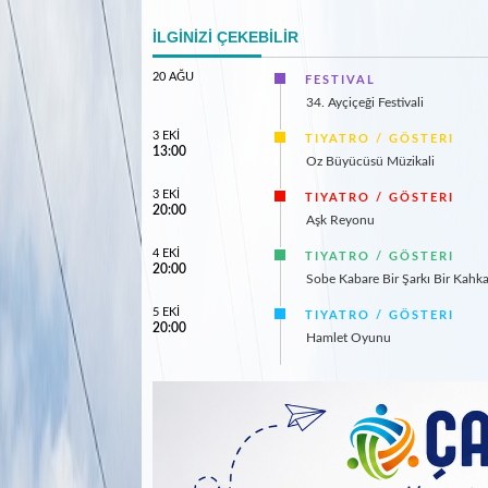
İLGİNİZİ ÇEKEBİLİR
20 AĞU
FESTIVAL
34. Ayçiçeği Festivali
3 EKİ
TIYATRO / GÖSTERI
13:00
Oz Büyücüsü Müzikali
3 EKİ
TIYATRO / GÖSTERI
20:00
Aşk Reyonu
4 EKİ
TIYATRO / GÖSTERI
20:00
Sobe Kabare Bir Şarkı Bir Kahk
5 EKİ
TIYATRO / GÖSTERI
20:00
Hamlet Oyunu