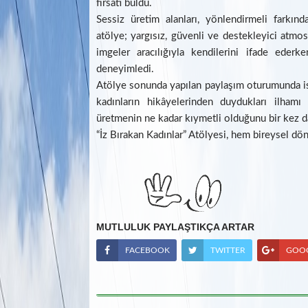
fırsatı buldu.
Sessiz üretim alanları, yönlendirmeli farkın
atölye; yargısız, güvenli ve destekleyici atmosf
imgeler aracılığıyla kendilerini ifade eder
deneyimledi.
Atölye sonunda yapılan paylaşım oturumunda ise
kadınların hikâyelerinden duydukları ilhamı 
üretmenin ne kadar kıymetli olduğunu bir kez 
“İz Bırakan Kadınlar” Atölyesi, hem bireysel d
MUTLULUK PAYLAŞTIKÇA ARTAR
FACEBOOK
TWITTER
GOO