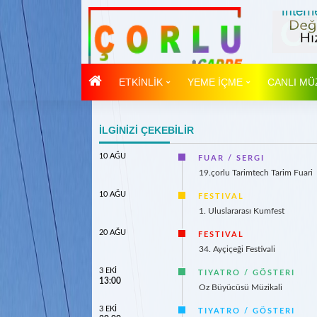
ETKİNLİK
YEME İÇME
CANLI MÜ
İLGİNİZİ ÇEKEBİLİR
10 AĞU
FUAR / SERGI
19.çorlu Tarimtech Tarim Fuari
10 AĞU
FESTIVAL
1. Uluslararası Kumfest
20 AĞU
FESTIVAL
34. Ayçiçeği Festivali
3 EKİ
TIYATRO / GÖSTERI
13:00
Oz Büyücüsü Müzikali
3 EKİ
TIYATRO / GÖSTERI