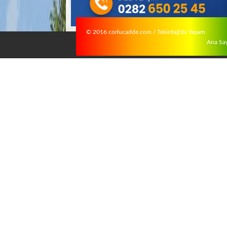
© 2016 corlucadde.com / Tekirdağ'da Yaşam
Ana Sa