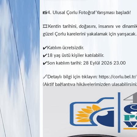
📸4. Ulusal Çorlu Fotoğraf Yarışması başladı!
🎞️Kentin tarihini, doğasını, insanını ve dinami
güzel Çorlu karelerini yakalamak için yarışacak.
✔️Katılım ücretsizdir.
✔️18 yaş üstü kişiler katılabilir.
✔️Son katılım tarihi: 28 Eylül 2026 23.00
🔗Detaylı bilgi için tıklayın: https://corlu.bel
(Aktif bağlantıya hikâyelerimizden ulaşabilirsini
MUTLULUK PAYLAŞTIKÇA ARTAR
FACEBOOK
TWITTER
GOO