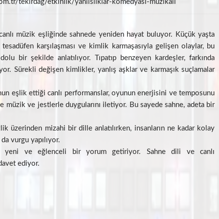
m.tr/tekirdag/etkinlik/yanlisliklar-komedyasi-muzikali
 canlı müzik eşliğinde sahnede yeniden hayat buluyor. Küçük yaşta
de tesadüfen karşılaşması ve kimlik karmaşasıyla gelişen olaylar, bu
u bir şekilde anlatılıyor. Tıpatıp benzeyen kardeşler, farkında
yor. Sürekli değişen kimlikler, yanlış aşklar ve karmaşık suçlamalar
un eşlik ettiği canlı performanslar, oyunun enerjisini ve temposunu
 müzik ve jestlerle duygularını iletiyor. Bu sayede sahne, adeta bir
k üzerinden mizahi bir dille anlatılırken, insanların ne kadar kolay
da vurgu yapılıyor.
ne yeni ve eğlenceli bir yorum getiriyor. Sahne dili ve canlı
davet ediyor.