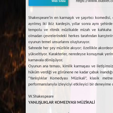
https://www.bubilet.co
Web Sitesi
Shakespeare’in en karmaşık ve şaşırtıcı komedisi,
ayrılmış iki ikiz kardeşin, yıllar sonra aynı şehir
tempolu ve ritmik müzikalde mizah ve kahkaha dol
olmadan çevrelerindeki herkes tarafından karıştırılı
oyunun temel unsurlarını oluşturuyor.
Sahnede her şey müzikle akıyor; özellikle akordeon
yükseltiyor. Karakterler, neredeyse konuşmak yerine
karnavala dönüşüyor.
Oyunun ana teması, kimlik karmaşası ve iletişimsizli
hüküm verdiği ve görünene ne kadar çabuk inandığı 
"Yanlışlıklar Komedyası Müzikali", klasik met
performanslarıyla izleyiciyi etkileyici bir deneyime 
W.Shakespeare
YANLIŞLIKLAR KOMEDYASI MÜZİKALİ