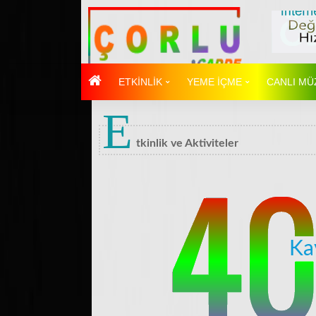
ETKİNLİK
YEME İÇME
CANLI MÜ
E
tkinlik ve Aktiviteler
Ka