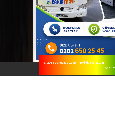
© 2016 corlucadde.com / Tekirdağ'da Yaşam
Ana Sa