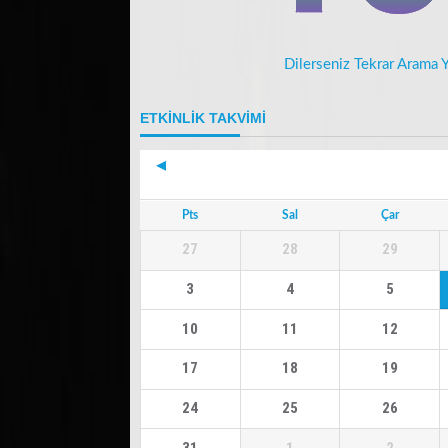
Dilerseniz Tekrar Arama Y
ETKİNLİK TAKVİMİ
Pts
Sal
Çar
27
28
29
3
4
5
10
11
12
17
18
19
24
25
26